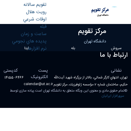
تقويم سالانه
مرکز تقویم
رويت هلال
دانشگاه تهران
اوقات شرعي
توضيح پديده - calendar- مرکز تقویم
قبله
مرکز تقویم
ساعت و زمان
پديده هاي نجومي
دانشگاه تهران
نرم افزارها
سروش
بله
ایتا
ارتباط با ما
نشانی
پست
کدپستی
الکترونیک
تهران، انتهاي كارگر شمالي، بالاتر از بزرگراه شهيد آيت‌الله
6466- 14155
calendar@ut.ac.ir
حكيم، ساختمان شماره 2 مؤسسه ژئوفيزيك، مركز تقويم
©
تمام حقوق مادی و معنوی این وبگاه متعلق به دانشگاه تهران است.پیاده سازی توسط
سپهرافزار ایرانیان